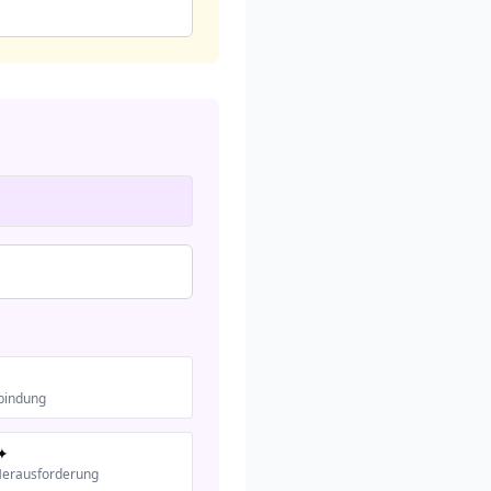
bindung
 ✦
erausforderung