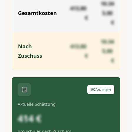
10.34
413,80
Gesamtkosten
5,00
€
€
10.34
Nach
413,80
5,00
Zuschuss
€
€
Anzeigen
Aktuelle Schätzung
414 €
pro Schüler nach Zuschuss