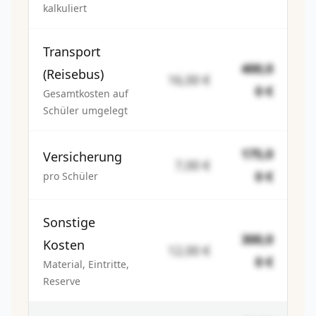
kalkuliert
Transport
400,0
(Reisebus)
16,00 €
0 €
Gesamtkosten auf
Schüler umgelegt
175,0
Versicherung
7,00 €
0 €
pro Schüler
Sonstige
300,0
Kosten
12,00 €
0 €
Material, Eintritte,
Reserve