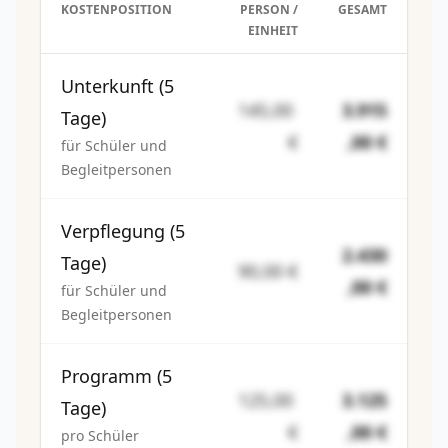
KOSTENPOSITION
PERSON /
GESAMT
EINHEIT
Unterkunft (5
145,00
3.915
Tage)
€
,00 €
für Schüler und
Begleitpersonen
Verpflegung (5
2.430
Tage)
90,00 €
,00 €
für Schüler und
Begleitpersonen
Programm (5
125,00
3.125
Tage)
€
,00 €
pro Schüler