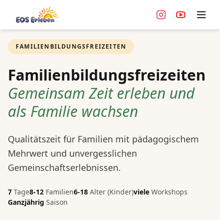
Zum Hauptinhalt springen
FAMILIENBILDUNGSFREIZEITEN
Familienbildungsfreizeiten
Gemeinsam Zeit erleben und
als Familie wachsen
Qualitätszeit für Familien mit pädagogischem
Mehrwert und unvergesslichen
Gemeinschaftserlebnissen.
7
Tage
8-12
Familien
6-18
Alter (Kinder)
viele
Workshops
Ganzjährig
Saison