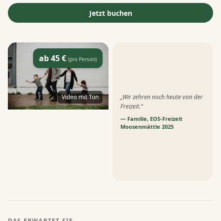
Jetzt buchen
ab 45 €
(pro Person)
„
Wir zehren noch heute von der
Video mit Ton
Freizeit.
“
—
Familie, EOS-Freizeit
Moosenmättle 2025
DAS ERWARTET SIE