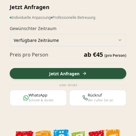
Jetzt Anfragen
Individuelle Anpassung
Professionelle Betreuung
Gewünschter Zeitraum
Verfügbare Zeiträume
ab €
45
Preis pro Person
(pro Person)
Jetzt Anfragen
oder direkt
WhatsApp
Rückruf
Schnell & direkt
Wir rufen Sie an